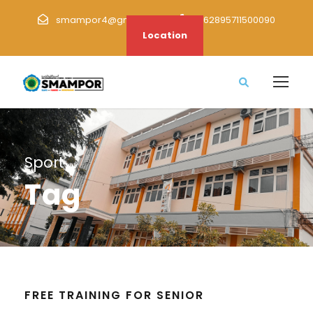
smampor4@gmail.com
+62895711500090
Location
Sport
Tag
FREE TRAINING FOR SENIOR