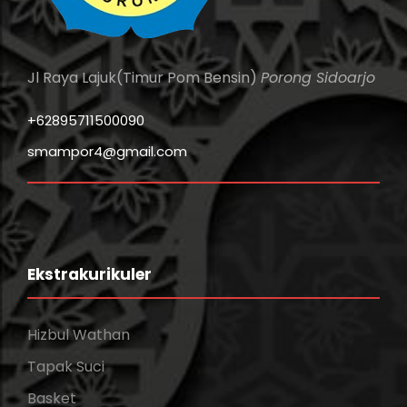
Jl Raya Lajuk(Timur Pom Bensin)
Porong Sidoarjo
+62895711500090
smampor4@gmail.com
Ekstrakurikuler
Hizbul Wathan
Tapak Suci
Basket