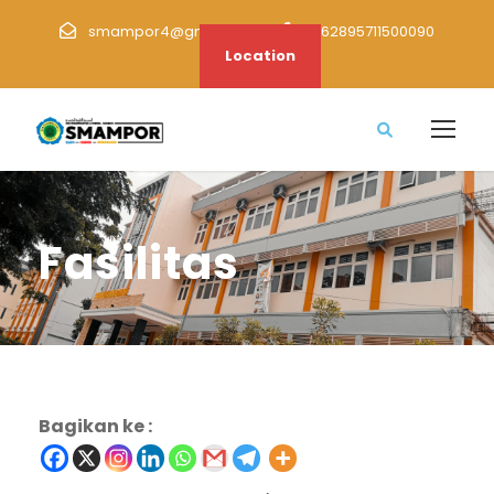
smampor4@gmail.com
+62895711500090
Location
Fasilitas
Bagikan ke :