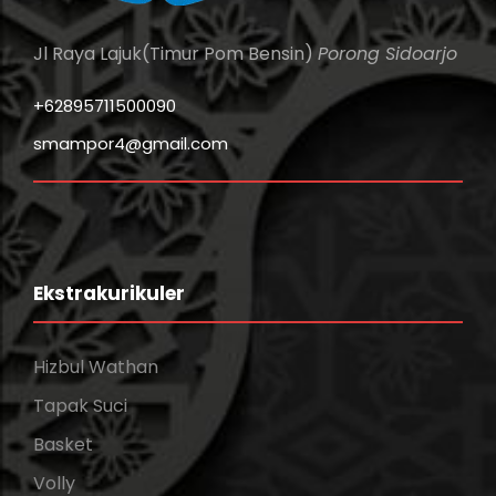
Jl Raya Lajuk(Timur Pom Bensin)
Porong Sidoarjo
+62895711500090
smampor4@gmail.com
Ekstrakurikuler
Hizbul Wathan
Tapak Suci
Basket
Volly