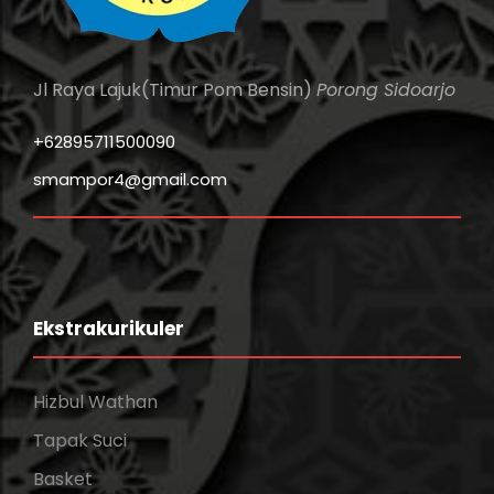
Jl Raya Lajuk(Timur Pom Bensin)
Porong Sidoarjo
+62895711500090
smampor4@gmail.com
Ekstrakurikuler
Hizbul Wathan
Tapak Suci
Basket