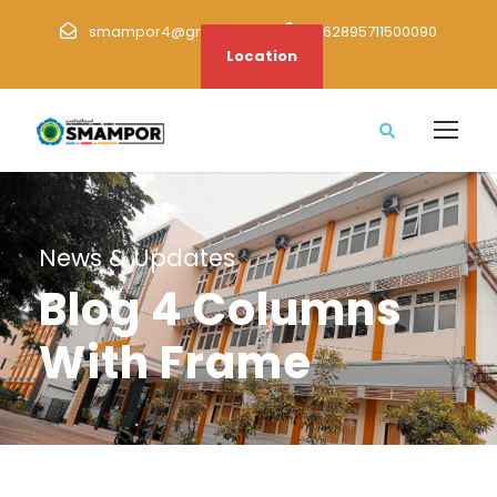
smampor4@gmail.com
+62895711500090
Location
News & Updates
Blog 4 Columns
With Frame