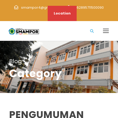
smampor4@gmail.com
+62895711500090
Location
Blog
Category
PENGUMUMAN