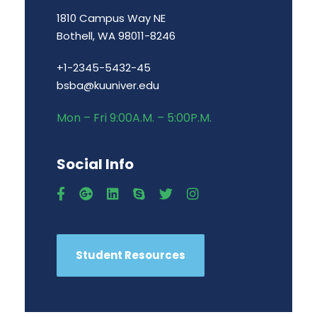
1810 Campus Way NE
Bothell, WA 98011-8246
+1-2345-5432-45
bsba@kuuniver.edu
Mon – Fri 9:00A.M. – 5:00P.M.
Social Info
Student Resources