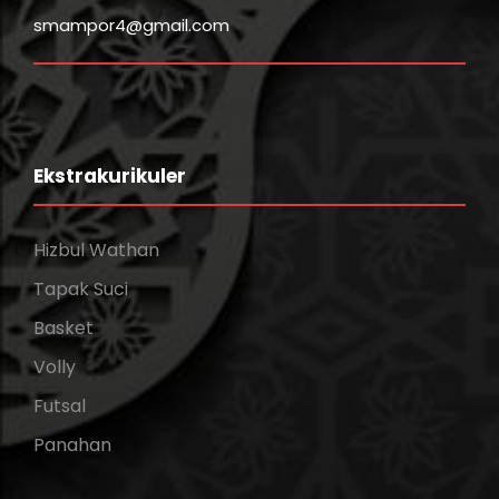
smampor4@gmail.com
Ekstrakurikuler
Hizbul Wathan
Tapak Suci
Basket
Volly
Futsal
Panahan