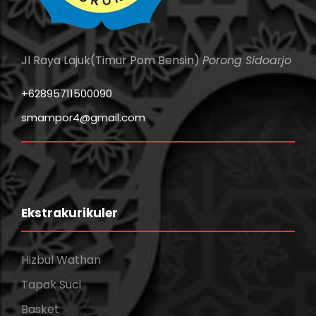
Jl Raya Lajuk(Timur Pom Bensin)
Porong Sidoarjo
+62895711500090
smampor4@gmail.com
Ekstrakurikuler
Hizbul Wathan
Tapak Suci
Basket