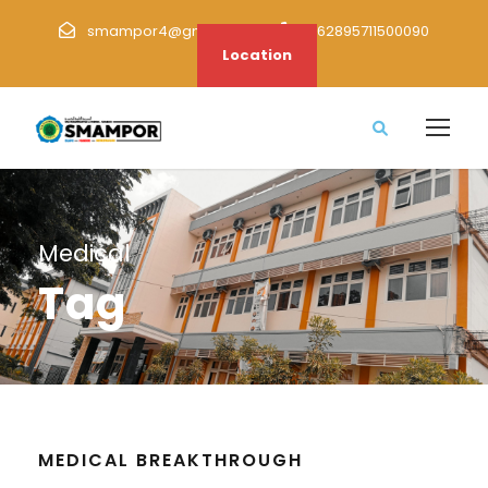
smampor4@gmail.com
+62895711500090
Location
Medical
Tag
MEDICAL BREAKTHROUGH