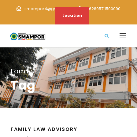
smampor4@gmail.com
+62895711500090
Location
Family
Tag
FAMILY LAW ADVISORY