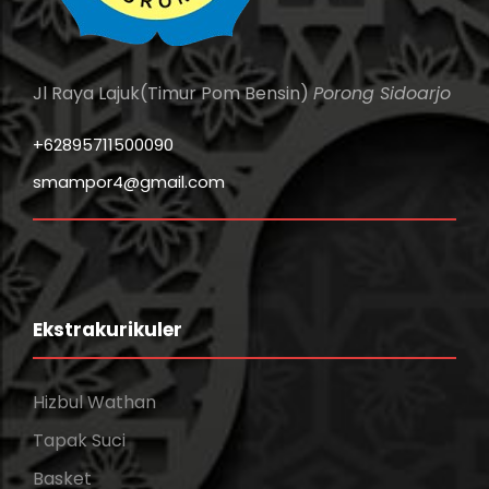
Jl Raya Lajuk(Timur Pom Bensin)
Porong Sidoarjo
+62895711500090
smampor4@gmail.com
Ekstrakurikuler
Hizbul Wathan
Tapak Suci
Basket