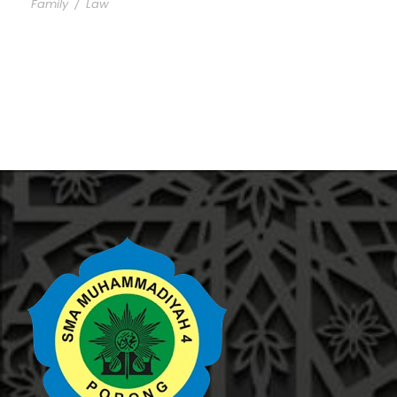
Family
/
Law