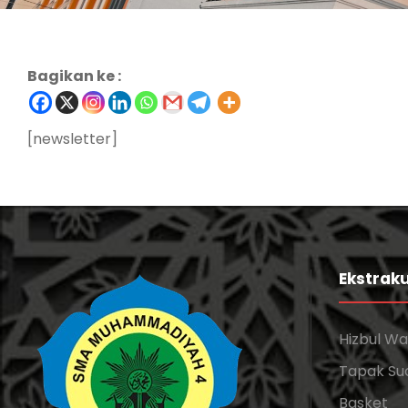
Bagikan ke :
[newsletter]
Ekstraku
Hizbul W
Tapak Su
Basket