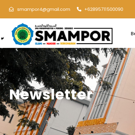
smampor4@gmail.com
+62895711500090
B
Newsletter