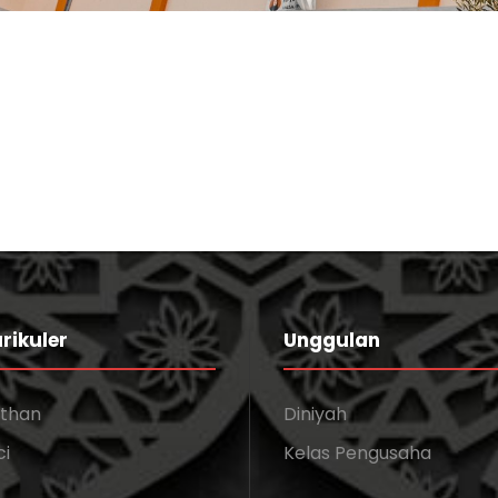
rikuler
Unggulan
athan
Diniyah
ci
Kelas Pengusaha