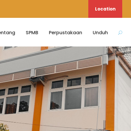
Location
entang
SPMB
Perpustakaan
Unduh