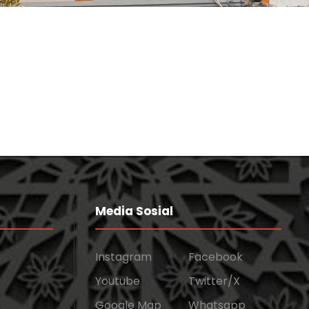
Media Sosial
Instagram
Facebook
Youtube
Twitter/X
Google Map
Whatsapp