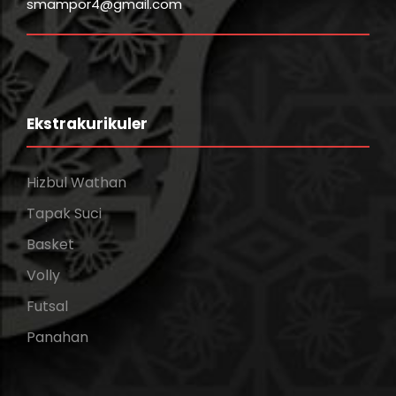
smampor4@gmail.com
Ekstrakurikuler
Hizbul Wathan
Tapak Suci
Basket
Volly
Futsal
Panahan