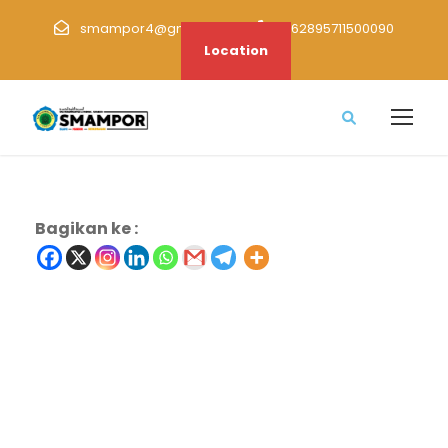
smampor4@gmail.com
+62895711500090
Location
Bagikan ke :