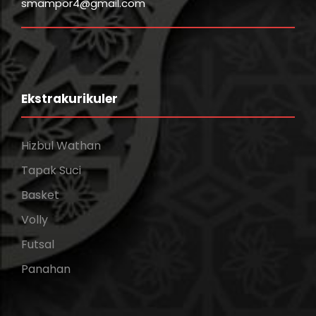
smampor4@gmail.com
Ekstrakurikuler
Hizbul Wathan
Tapak Suci
Basket
Volly
Futsal
Panahan