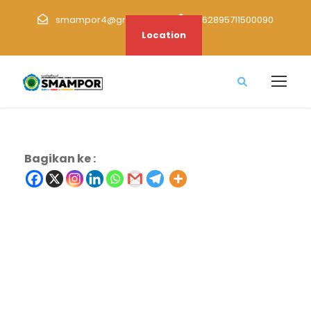
smampor4@gmail.com
+62895711500090
Location
Bagikan ke :