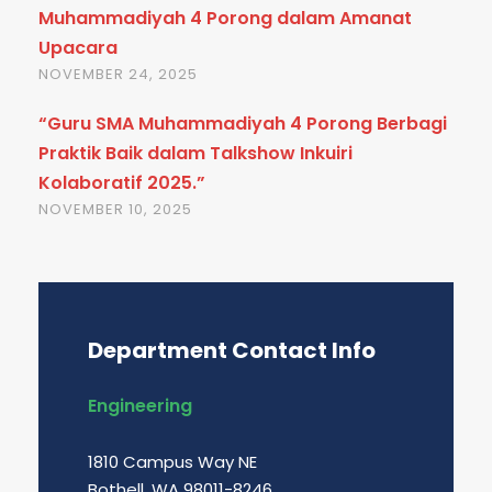
Muhammadiyah 4 Porong dalam Amanat
Upacara
NOVEMBER 24, 2025
“Guru SMA Muhammadiyah 4 Porong Berbagi
Praktik Baik dalam Talkshow Inkuiri
Kolaboratif 2025.”
NOVEMBER 10, 2025
Department Contact Info
Engineering
1810 Campus Way NE
Bothell, WA 98011-8246