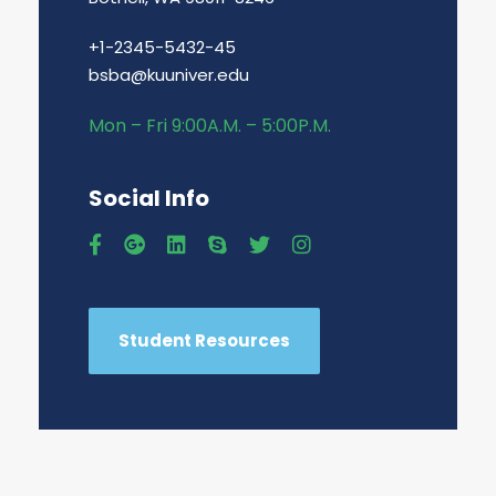
+1-2345-5432-45
bsba@kuuniver.edu
Mon – Fri 9:00A.M. – 5:00P.M.
Social Info
Student Resources