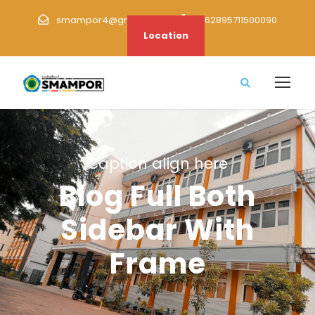
smampor4@gmail.com
+62895711500090
Location
Caption align here
Blog Full Both
Sidebar With
Frame