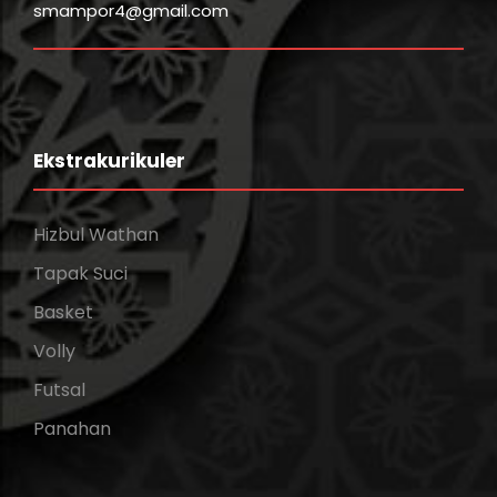
smampor4@gmail.com
Ekstrakurikuler
Hizbul Wathan
Tapak Suci
Basket
Volly
Futsal
Panahan