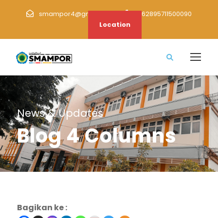
smampor4@gmail.com
+62895711500090
Location
News & Updates
Blog 4 Columns
Bagikan ke :