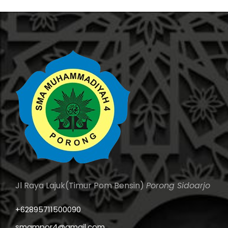
Jl Raya Lajuk(Timur Pom Bensin)
Porong Sidoarjo
+62895711500090
smampor4@gmail.com