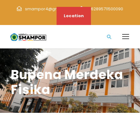
smampor4@gmail.com
+62895711500090
Location
Bupena Merdeka
Fisika