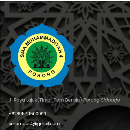
Jl Raya Lajuk(Timur Pom Bensin)
Porong Sidoarjo
+62895711500090
smampor4@gmail.com